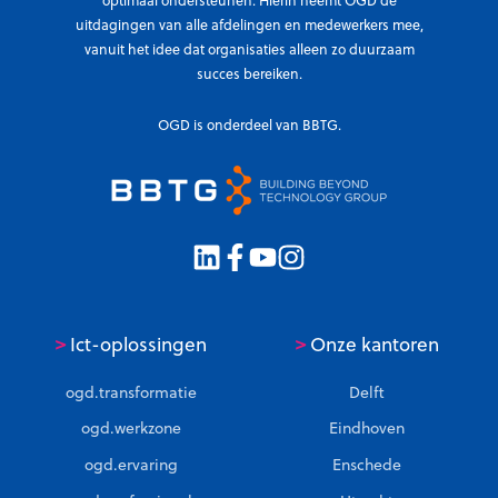
optimaal ondersteunen. Hierin neemt OGD de
e
7
i
uitdagingen van alle afdelingen en medewerkers mee,
r
,
e
vanuit het idee dat organisaties alleen zo duurzaam
m
5
m
succes bereiken.
e
k
e
t
r
t
OGD is onderdeel van BBTG.
h
i
O
a
j
G
a
g
D
r
t
m
o
d
e
>
>
Ict-oplossingen
Onze kantoren
r
ogd.transformatie
Delft
n
e
ogd.werkzone
Eindhoven
c
ogd.ervaring
Enschede
l