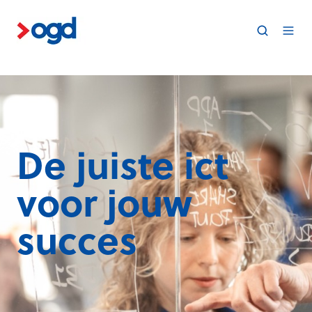
De juiste ict
voor
jouw
succes