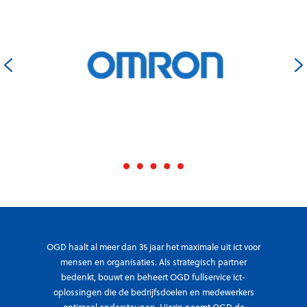
w
o
e
e
t
c
r
t
l
k
e
o
t
r
u
1
d
d
2
a
s
%
m
t
p
n
r
r
u
a
o
e
n
d
e
s
u
n
f
c
d
o
t
i
r
OGD haalt al meer dan 35 jaar het maximale uit ict voor
i
k
m
mensen en organisaties. Als strategisch partner
e
k
bedenkt, bouwt en beheert OGD fullservice ict-
a
v
e
oplossingen die de bedrijfsdoelen en medewerkers
t