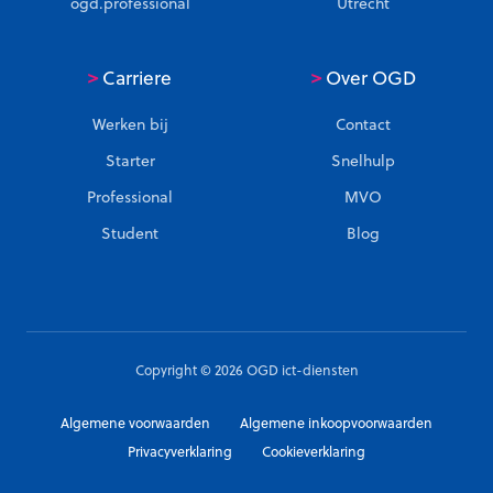
ogd.professional
Utrecht
o
u
d
>
>
Carriere
Over OGD
w
e
Werken bij
Contact
r
Starter
Snelhulp
k
Professional
MVO
p
l
Student
Blog
e
k
Copyright © 2026 OGD ict-diensten
Algemene voorwaarden
Algemene inkoopvoorwaarden
Privacyverklaring
Cookieverklaring