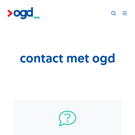
contact met ogd
S
n
e
l
h