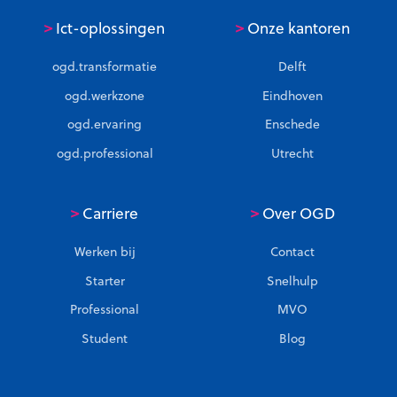
i
>
>
Ict-oplossingen
Onze kantoren
s
a
ogd.transformatie
Delft
t
ogd.werkzone
Eindhoven
i
e
ogd.ervaring
Enschede
s
ogd.professional
Utrecht
i
n
>
>
Carriere
Over OGD
d
e
Werken bij
Contact
m
a
Starter
Snelhulp
a
Professional
MVO
k
Student
Blog
i
n
d