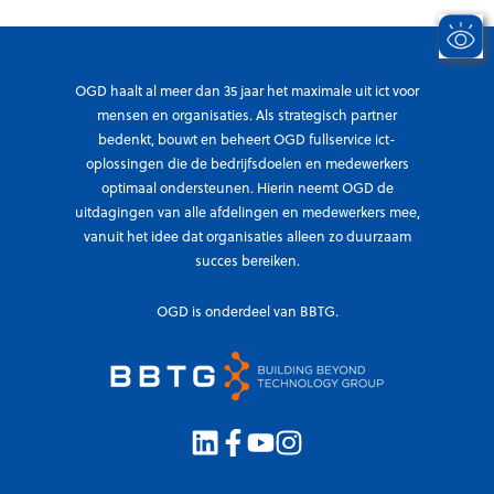
v
i
a
i
j
t
c
f
e
e
s
OGD haalt al meer dan 35 jaar het maximale uit ict voor
h
o
c
mensen en organisaties. Als strategisch partner
a
bedenkt, bouwt en beheert OGD fullservice ict-
v
o
l
oplossingen die de bedrijfsdoelen en medewerkers
e
n
e
optimaal ondersteunen. Hierin neemt OGD de
r
t
n
uitdagingen van alle afdelingen en medewerkers mee,
w
i
|
vanuit het idee dat organisaties alleen zo duurzaam
e
n
v
succes bereiken.
e
u
o
g
ï
OGD is onderdeel van BBTG.
o
t
t
r
e
o
i
r
t
g
?
a
n