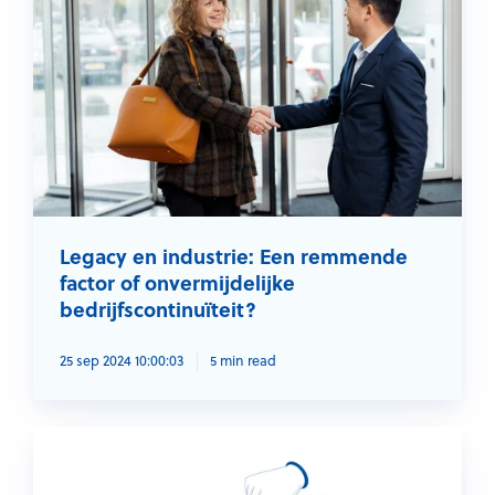
a
c
y
e
n
i
n
d
u
Legacy en industrie: Een remmende
s
factor of onvermijdelijke
t
bedrijfscontinuïteit?
r
i
25 sep 2024 10:00:03
5 min read
e
:
H
E
i
e
e