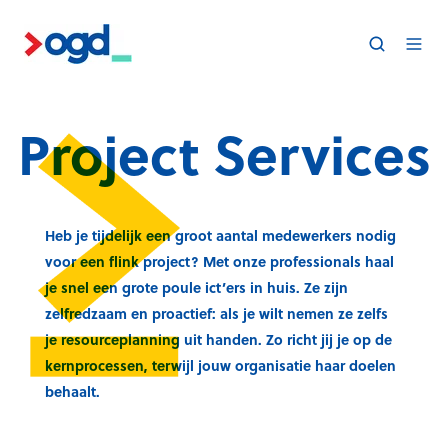
Project Services
Heb je
tijdelijk
een groot aantal medewerkers nodig
voor een
flink project
? Met onze professionals haal
je
snel
een grote poule ict’ers in huis. Ze zijn
zelfredzaam
en
proactief
: als je wilt nemen ze zelfs
je
resourceplanning
uit handen. Zo richt jij je op de
kernprocessen, terwijl jouw organisatie haar doelen
behaalt.