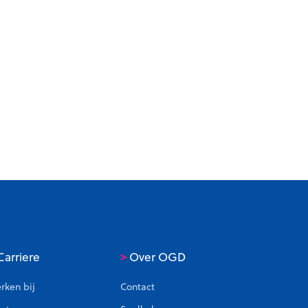
>
arriere
Over OGD
rken bij
Contact