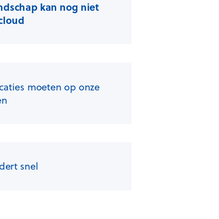
andschap kan nog niet
 cloud
icaties moeten op onze
en
dert snel