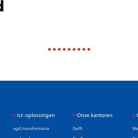
>
>
>
Ict-oplossingen
Onze kantoren
C
ogd.transformatie
Delft
We