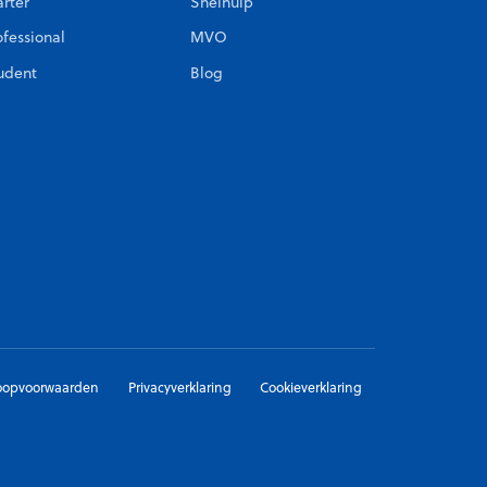
arter
Snelhulp
ofessional
MVO
udent
Blog
oopvoorwaarden
Privacyverklaring
Cookieverklaring