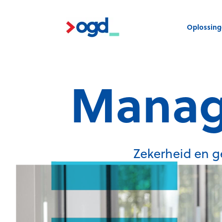
Oplossin
Manag
Zekerheid en g