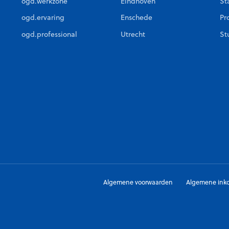
ogd.werkzone
Eindhoven
St
ogd.ervaring
Enschede
Pr
ogd.professional
Utrecht
St
Algemene voorwaarden
Algemene ink