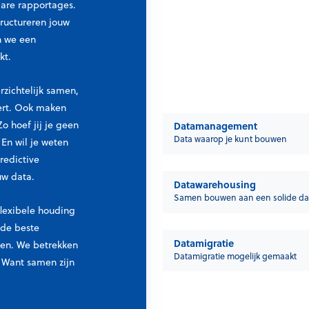
bare rapportages.
tructureren jouw
n we een
kt.
ichtelijk samen,
eert. Ook maken
D
o hoef jij je geen
Datamanagement
a
Data waarop je kunt bouwen
En wil je weten
t
redictive
a
uw data.
D
Datawarehousing
m
a
Samen bouwen aan een solide da
a
flexibele houding
t
n
 de beste
a
D
a
Datamigratie
en. We betrekken
w
a
Datamigratie mogelijk gemaakt
g
. Want samen zijn
a
t
e
r
a
m
e
m