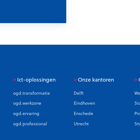
e
h
i
n
o
g
t
u
r
s
a
i
t
n
i
g
e
>
>
>
Ict-oplossingen
Onze kantoren
C
ogd.transformatie
Delft
We
ogd.werkzone
Eindhoven
St
ogd.ervaring
Enschede
Pr
ogd.professional
Utrecht
St