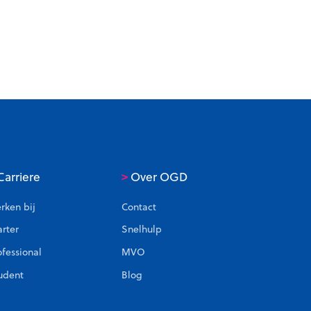
>
arriere
Over OGD
rken bij
Contact
arter
Snelhulp
ofessional
MVO
udent
Blog