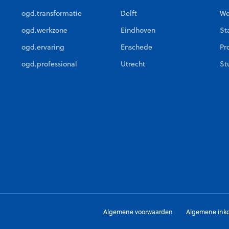
ogd.transformatie
Delft
We
ogd.werkzone
Eindhoven
St
ogd.ervaring
Enschede
Pr
ogd.professional
Utrecht
St
Algemene voorwaarden
Algemene ink