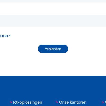
 OGD.
*
>
>
>
Ict-oplossingen
Onze kantoren
C