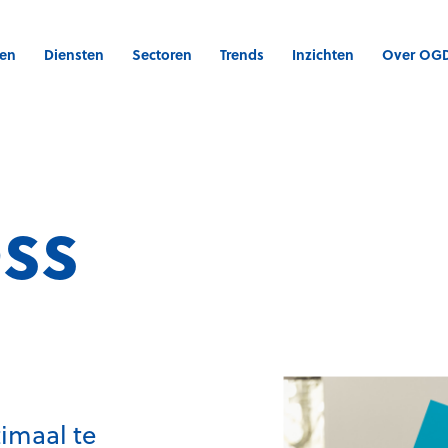
gen
Diensten
Sectoren
Trends
Inzichten
Over OG
ss
timaal te