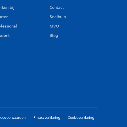
rken bij
Contact
arter
Snelhulp
ofessional
MVO
udent
Blog
oopvoorwaarden
Privacyverklaring
Cookieverklaring