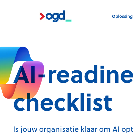
Oplossin
AI-readine
checklist
Is jouw organisatie klaar om AI op