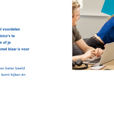
el voordelen
sico's te
n of je
reel klaar is voor
een beter beeld
 komt kijken én