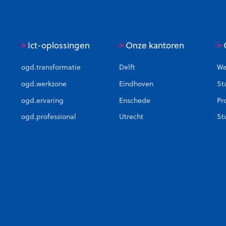
>
>
>
Ict-oplossingen
Onze kantoren
C
ogd.transformatie
Delft
We
ogd.werkzone
Eindhoven
St
ogd.ervaring
Enschede
Pr
ogd.professional
Utrecht
St