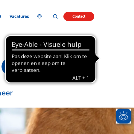
D
Vacatures
Contact
eer
heer