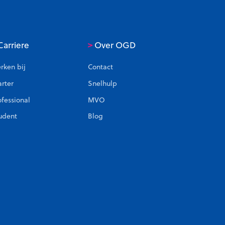
>
arriere
Over OGD
rken bij
Contact
arter
Snelhulp
ofessional
MVO
udent
Blog