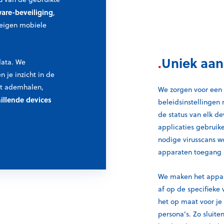
ware-beveiliging
,
 eigen mobiele
.
Uniek aan
data. We
 je inzicht in de
nt ademhalen,
We zorgen voor een v
illende devices
beleidsinstellingen
de status van elk de
applicaties gebruike
nodige virusscans w
apparaten toegang k
We maken het appar
af op de specifieke
het op maat voor je
persona’s. Zo sluit