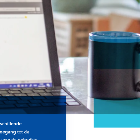
schillende
 toegang
tot de
au van de gebruikte