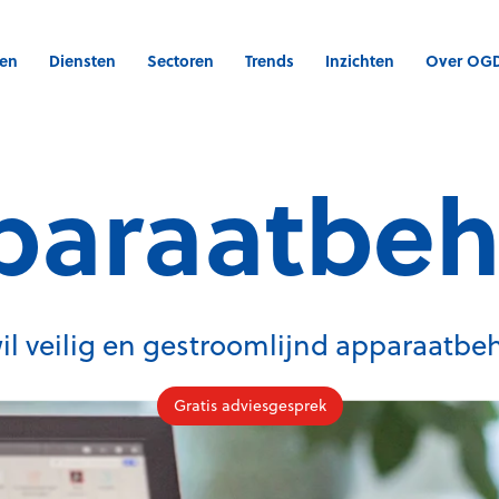
gen
Diensten
Sectoren
Trends
Inzichten
Over OG
paraatbeh
wil veilig en gestroomlijnd apparaatbe
Gratis adviesgesprek