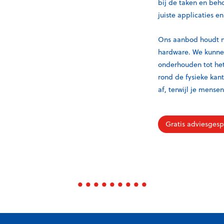
bij de taken en beho
juiste applicaties e
Ons aanbod houdt ni
hardware. We kunnen
onderhouden tot het
rond de fysieke kan
af, terwijl je mensen
Gratis adviesgesp