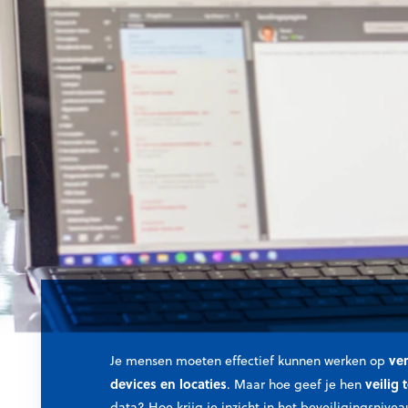
ver
Je mensen moeten effectief kunnen werken op
devices en locaties
veilig
. Maar hoe geef je hen
data? Hoe krijg je inzicht in het beveiligingsnive