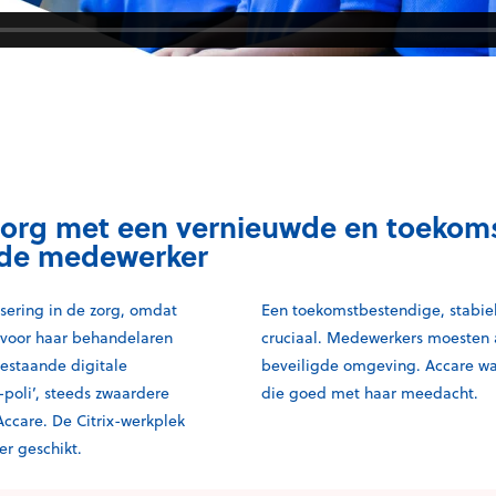
e zorg met een vernieuwde en toeko
 de medewerker
isering in de zorg, omdat
Een toekomstbestendige, stabiel
 voor haar behandelaren
cruciaal. Medewerkers moesten a
bestaande digitale
beveiligde omgeving. Accare was
-poli’, steeds zwaardere
die goed met haar meedacht.
ccare. De Citrix-werkplek
er geschikt.