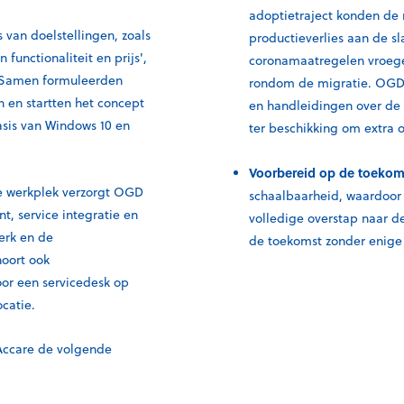
adoptietraject konden d
van doelstellingen, zoals
productieverlies aan de s
unctionaliteit en prijs',
coronamaatregelen vroege
’. Samen formuleerden
rondom de migratie. OGD 
 en startten het concept
en handleidingen over de 
asis van Windows 10 en
ter beschikking om extra 
Voorbereid op de toekom
e werkplek verzorgt OGD
schaalbaarheid, waardoor 
, service integratie en
volledige overstap naar de
erk en de
de toekomst zonder enige 
hoort ook
or een servicedesk op
catie.
Accare de volgende