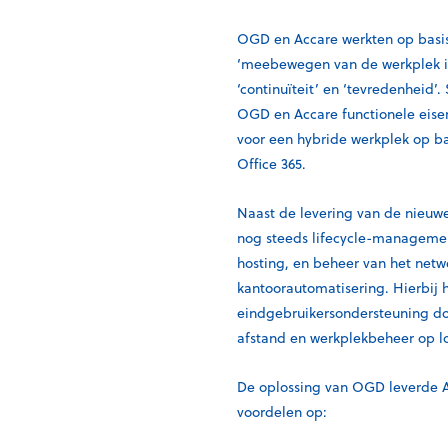
OGD en Accare werkten op basis 
‘meebewegen van de werkplek in f
‘continuïteit’ en ‘tevredenheid
OGD en Accare functionele eisen
voor een hybride werkplek op b
Office 365.
Naast de levering van de nieuw
nog steeds lifecycle-management
hosting, en beheer van het netw
kantoorautomatisering. Hierbij 
eindgebruikersondersteuning do
afstand en werkplekbeheer op lo
De oplossing van OGD leverde 
voordelen op: