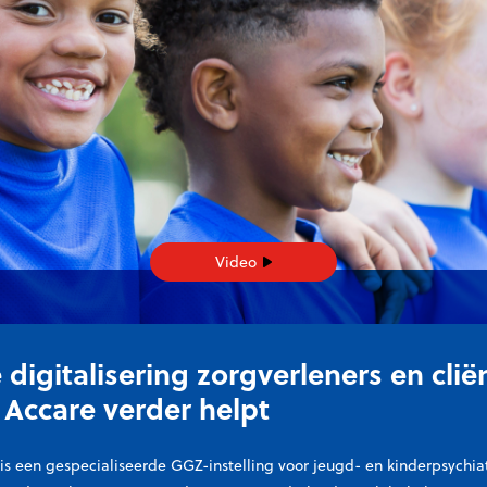
Video
 digitalisering zorgverleners en clië
 Accare verder helpt
is een gespecialiseerde GGZ-instelling voor jeugd- en kinderpsychia