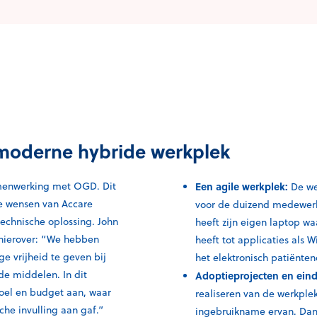
 moderne hybride werkplek
amenwerking met OGD. Dit
Een agile werkplek:
De we
e wensen van Accare
voor de duizend medewerk
technische oplossing. John
heeft zijn eigen laptop wa
 hierover: “We hebben
heeft tot applicaties als 
e vrijheid te geven bij
het elektronisch patiënten
de middelen. In dit
Adoptieprojecten en ein
doel en budget aan, waar
realiseren van de werkpl
he invulling aan gaf.”
ingebruikname ervan. Dan