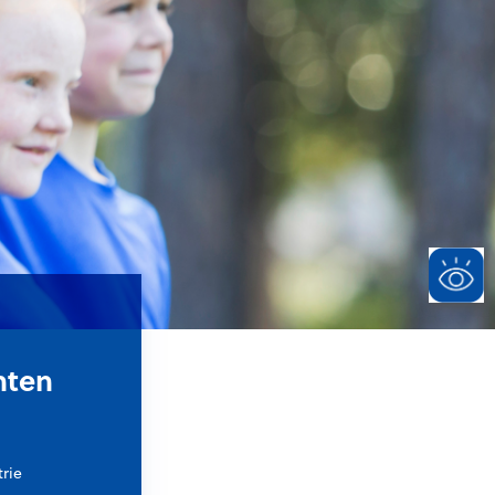
nten
trie