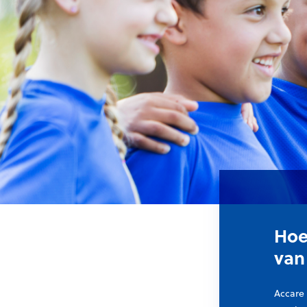
Hoe
van
Accare