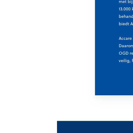
met bij
13.000 
behande
biedt A
Accare 
Daarom 
OGD re
veilig,