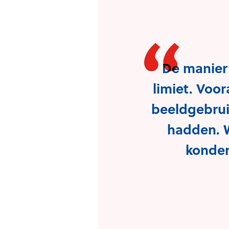
De manier
limiet. Voo
beeldgebrui
hadden. W
konden