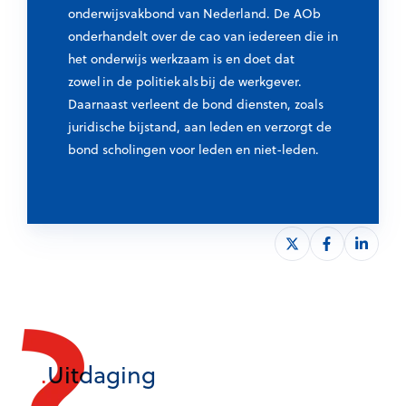
onderwijsvakbond van Nederland. De AOb
onderhandelt over de cao van iedereen die in
het onderwijs werkzaam is en doet dat
zowel in de politiek als bij de werkgever.
Daarnaast verleent de bond diensten, zoals
juridische bijstand, aan leden en verzorgt de
bond scholingen voor leden en niet-leden.
S
S
S
h
h
h
a
a
a
r
r
r
e
e
e
o
o
o
.
Uitdaging
n
n
n
X
F
L