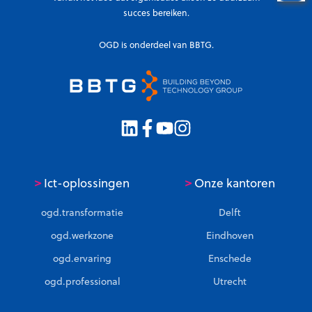
n
t
succes bereiken.
t
8
e
3
OGD is onderdeel van BBTG.
H
%
u
z
i
e
z
k
e
e
n
r
h
e
>
>
Ict-oplossingen
Onze kantoren
i
ogd.transformatie
Delft
d
d
ogd.werkzone
Eindhoven
o
ogd.ervaring
Enschede
o
ogd.professional
Utrecht
r
m