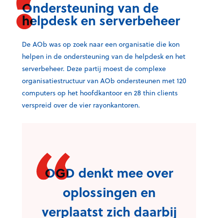
Ondersteuning van de
a
i
helpdesk en serverbeheer
c
n
e
k
b
e
De AOb was op zoek naar een organisatie die kon
o
d
helpen in de ondersteuning van de helpdesk en het
o
I
serverbeheer. Deze partij moest de complexe
k
n
organisatiestructuur van AOb ondersteunen met 120
computers op het hoofdkantoor en 28 thin clients
verspreid over de vier rayonkantoren.
OGD denkt mee over
oplossingen en
verplaatst zich daarbij