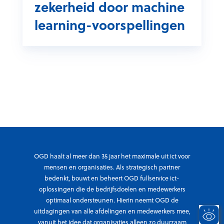
zekerheid door machine
h
e
u
a
learning-voorspellingen
r
z
a
d
e
l
e
w
t
r
a
i
h
s
n
e
v
c
l
o
a
p
o
s
t
r
s
d
o
e
’
OGD haalt al meer dan 35 jaar het maximale uit ict voor
g
s
mensen en organisaties. Als strategisch partner
e
n
bedenkt, bouwt en beheert OGD fullservice ict-
m
oplossingen die de bedrijfsdoelen en medewerkers
u
e
optimaal ondersteunen. Hierin neemt OGD de
m
e
uitdagingen van alle afdelingen en medewerkers mee,
e
vanuit het idee dat organisaties alleen zo duurzaam