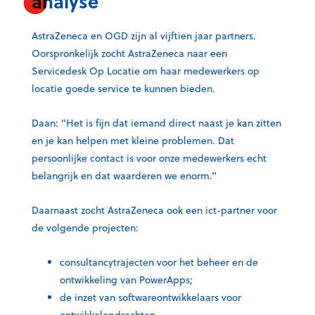
analyse
e
k
b
e
AstraZeneca en OGD zijn al vijftien jaar partners.
o
d
Oorspronkelijk zocht AstraZeneca naar een
o
I
Servicedesk Op Locatie om haar medewerkers op
k
n
locatie goede service te kunnen bieden.
Daan: "Het is fijn dat iemand direct naast je kan zitten
en je kan helpen met kleine problemen. Dat
persoonlijke contact is voor onze medewerkers echt
belangrijk en dat waarderen we enorm.”
Daarnaast zocht AstraZeneca ook een ict-partner voor
de volgende projecten:
consultancytrajecten voor het beheer en de
ontwikkeling van PowerApps;
de inzet van softwareontwikkelaars voor