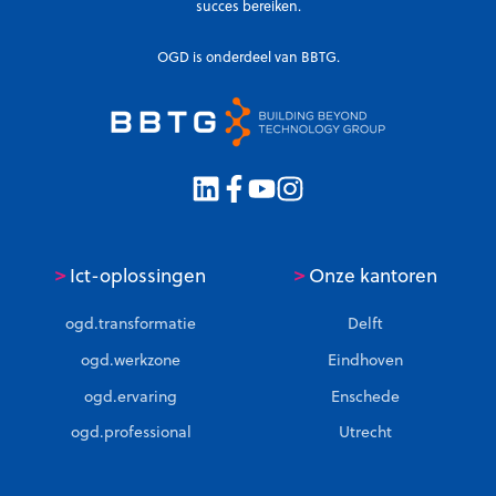
succes bereiken.
r
u
OGD is onderdeel van BBTG.
i
t
d
a
t
a
h
>
>
Ict-oplossingen
Onze kantoren
a
a
ogd.transformatie
Delft
l
ogd.werkzone
Eindhoven
t
ogd.ervaring
Enschede
ogd.professional
Utrecht