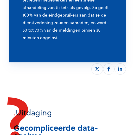
tevreden medewerkers en een snelle
afhandeling van tickets als gevolg. Zo geeft
100% van de eindgebruikers aan dat ze de
dienstverlening zouden aanraden, en wordt
50 tot 70% van de meldingen binnen 30
minuten opgelost.
S
S
S
h
h
h
a
a
a
r
r
r
e
e
e
o
o
o
.
Uitdaging
n
n
n
X
F
L
Gecompliceerde data-
a
i
c
n