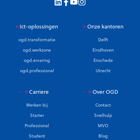
t
a
h
>
>
Ict-oplossingen
Onze kantoren
a
a
ogd.transformatie
Delft
l
ogd.werkzone
Eindhoven
t
ogd.ervaring
Enschede
ogd.professional
Utrecht
>
>
Carriere
Over OGD
Werken bij
Contact
Starter
Snelhulp
Professional
MVO
Student
Blog