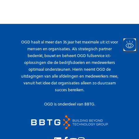
i
i
e
z
j
v
e
s
e
n
b
r
o
w
n
OGD haalt al meer dan 35 jaar het maximale uit ict voor
e
d
mensen en organisaties. Als strategisch partner
r
bedenkt, bouwt en beheert OGD fullservice ict-
n
k
oplossingen die de bedrijfsdoelen en medewerkers
u
t
optimaal ondersteunen. Hierin neemt OGD de
m
uitdagingen van alle afdelingen en medewerkers mee,
e
vanuit het idee dat organisaties alleen zo duurzaam
e
succes bereiken.
r
u
OGD is onderdeel van BBTG.
i
t
d
a