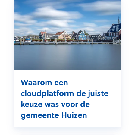
W
a
a
r
o
m
e
e
n
c
l
Waarom een
o
cloudplatform de juiste
u
d
keuze was voor de
p
gemeente Huizen
l
a
t