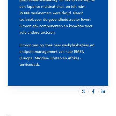
gezondheidsbewaking. Omron is van origine
een Japanse multinational, en telt ruim
29.000 werknemers wereldwijd. Naast
techniek voor de gezondheidssector levert
Omron ook componenten en knowhow voor
vele andere sectoren.
Omron was op zoek naar werkplekbeheer en
endpointmanagement van haar EMEA
(Europa, Midden-Oosten en Afrika) -
servicedesk.
S
S
S
h
h
h
a
a
a
r
r
r
e
e
e