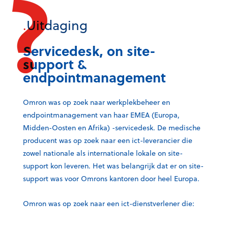
o
o
o
.
Uitdaging
n
n
n
X
F
L
Servicedesk, on site-
a
i
support &
c
n
endpointmanagement
e
k
b
e
o
d
Omron was op zoek naar werkplekbeheer en
o
I
endpointmanagement van haar EMEA (Europa,
k
n
Midden-Oosten en Afrika) -servicedesk. De medische
producent was op zoek naar een ict-leverancier die
zowel nationale als internationale lokale on site-
support kon leveren. Het was belangrijk dat er on site-
support was voor Omrons kantoren door heel Europa.
Omron was op zoek naar een ict-dienstverlener die: