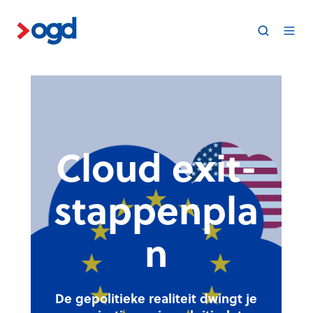
Cloud exit-
stappenpla
n
De gepolitieke realiteit dwingt je