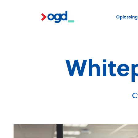
Oplossin
Whitep
C