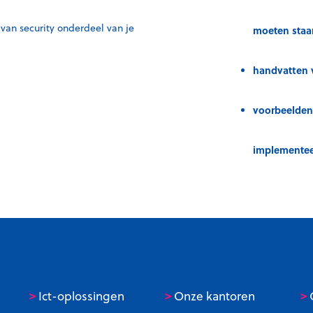
van security onderdeel van je
moeten staa
handvatten v
voorbeelden 
implementee
>
>
>
Ict-oplossingen
Onze kantoren
C