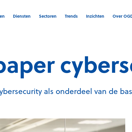
gen
Diensten
Sectoren
Trends
Inzichten
Over OG
aper cybers
ybersecurity als onderdeel van de bas