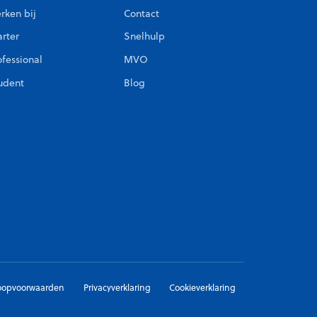
rken bij
Contact
arter
Snelhulp
ofessional
MVO
udent
Blog
oopvoorwaarden
Privacyverklaring
Cookieverklaring