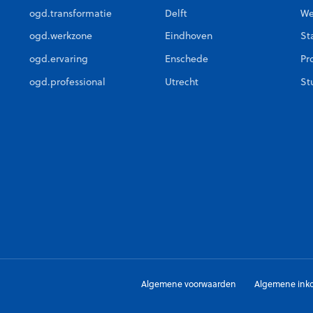
ogd.transformatie
Delft
We
ogd.werkzone
Eindhoven
St
ogd.ervaring
Enschede
Pr
ogd.professional
Utrecht
St
Algemene voorwaarden
Algemene ink