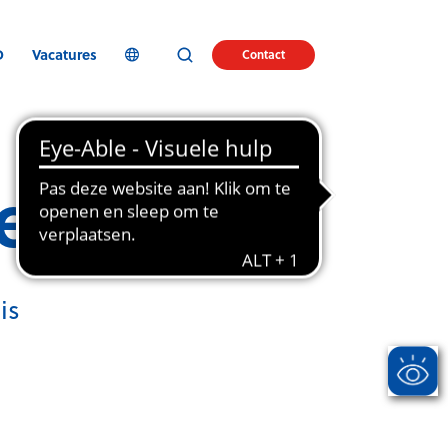
D
Vacatures
Contact
ecurity
is