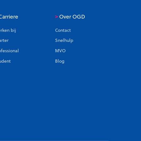
>
arriere
Over OGD
rken bij
Contact
arter
Snelhulp
ofessional
MVO
udent
Blog