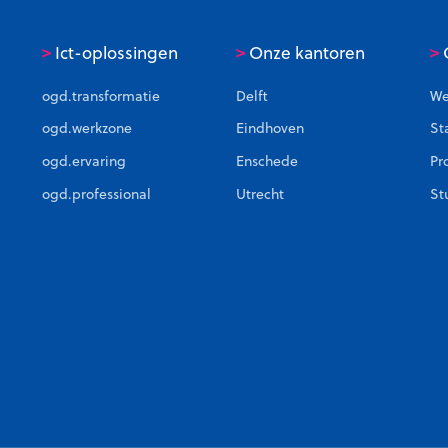
>
>
>
Ict-oplossingen
Onze kantoren
C
ogd.transformatie
Delft
We
ogd.werkzone
Eindhoven
St
ogd.ervaring
Enschede
Pr
ogd.professional
Utrecht
St