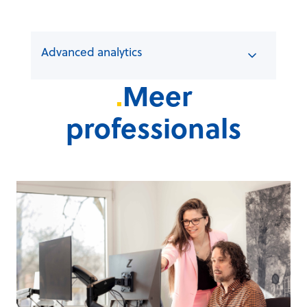
Advanced analytics
.
Meer
professionals
I
c
t
-
s
p
e