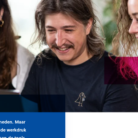
kheden. Maar
 de werkdruk
nsen de
tools