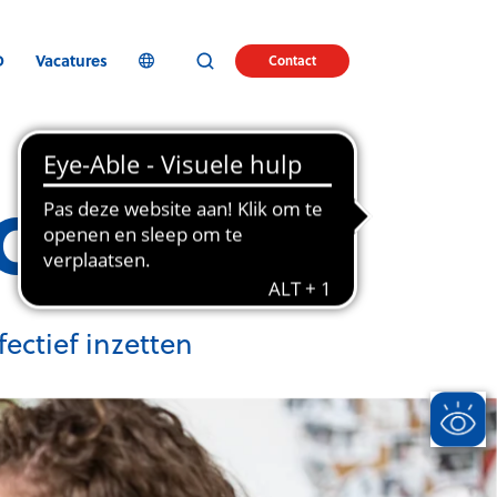
D
Vacatures
Contact
nomie
ectief inzetten