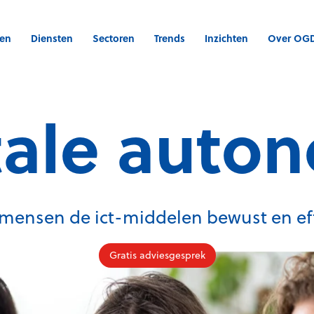
gen
Diensten
Sectoren
Trends
Inzichten
Over OG
tale auto
n mensen de ict-middelen bewust en eff
Gratis adviesgesprek