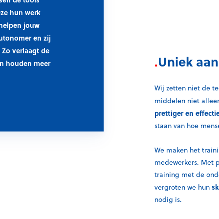
eze hun werk
 helpen jouw
autonomer en zij
. Zo
verlaagt de
.
Uniek aan
en houden meer
Wij zetten niet de 
middelen niet allee
prettiger en effecti
staan van hoe mense
We maken het trai
medewerkers. Met p
training met de on
sk
vergroten we hun
nodig is.