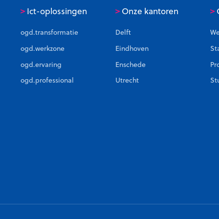
>
>
>
Ict-oplossingen
Onze kantoren
C
ogd.transformatie
Delft
We
ogd.werkzone
Eindhoven
St
ogd.ervaring
Enschede
Pr
ogd.professional
Utrecht
St