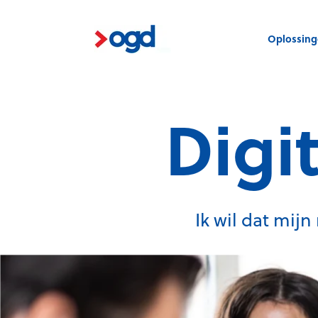
Oplossin
Digi
Ik wil dat mij