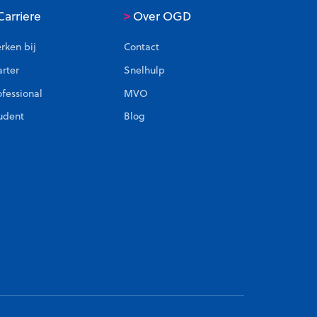
>
arriere
Over OGD
rken bij
Contact
arter
Snelhulp
ofessional
MVO
udent
Blog