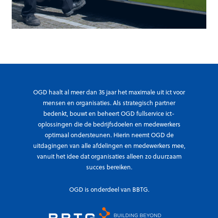
b
i
r
r
u
e
i
c
k
t
e
i
r
n
s
z
OGD haalt al meer dan 35 jaar het maximale uit ict voor
d
i
mensen en organisaties. Als strategisch partner
e
c
bedenkt, bouwt en beheert OGD fullservice ict-
s
h
oplossingen die de bedrijfsdoelen en medewerkers
e
t
optimaal ondersteunen. Hierin neemt OGD de
r
uitdagingen van alle afdelingen en medewerkers mee,
o
vanuit het idee dat organisaties alleen zo duurzaam
v
p
succes bereiken.
i
d
c
e
OGD is onderdeel van BBTG.
e
b
v
e