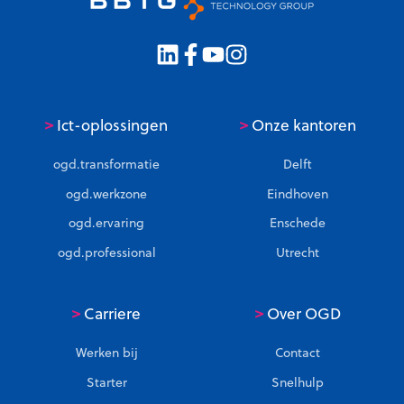
a
d
n
r
W
i
o
j
o
f
n
s
>
>
Ict-oplossingen
Onze kantoren
b
v
r
o
ogd.transformatie
Delft
o
e
ogd.werkzone
Eindhoven
n
r
ogd.ervaring
Enschede
w
i
a
n
ogd.professional
Utrecht
a
g
r
v
>
>
Carriere
Over OGD
d
a
e
n
Werken bij
Contact
r
1
Starter
Snelhulp
e
4